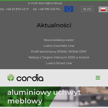
Przejdź
e-mail:
biuro@cordia.pl
do
tel.
+48 33 875 43 17
tel.
+48 795 149 714
BLOG
zawartości
Aktualności
Nowa kolekcja luster
Lustro Cosmetic Line
Profil aluminiowy ROMA i ROMA GRIP
Relacja z Targów Interzum 2023 w Kolonii
Lustro Smart Line
aluminiowy uchwyt
meblowy