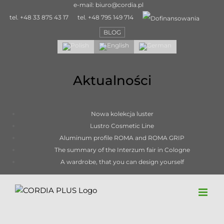
Skip
e-mail:
biuro@cordia.pl
to
tel.
+48 33 875 43 17
tel.
+48 795 149 714
content
BLOG
Aktualności
Nowa kolekcja luster
Lustro Cosmetic Line
Aluminum profile ROMA and ROMA GRIP
The summary of the Interzum fair in Cologne
A wardrobe, that you can design yourself
Aluminium profile