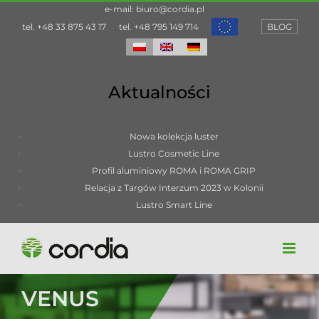
Przejdź
e-mail:
biuro@cordia.pl
do
tel.
+48 33 875 43 17
tel.
+48 795 149 714
BLOG
zawartości
Aktualności
Nowa kolekcja luster
Lustro Cosmetic Line
Profil aluminiowy ROMA i ROMA GRIP
Relacja z Targów Interzum 2023 w Kolonii
Lustro Smart Line
VENUS