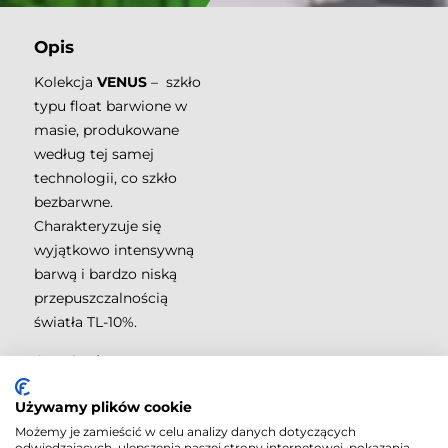
Opis
Kolekcja
VENUS
– szkło
typu float barwione w
masie, produkowane
według tej samej
technologii, co szkło
bezbarwne.
Charakteryzuje się
wyjątkowo intensywną
barwą i bardzo niską
przepuszczalnością
światła TL-10%.
Aranżacje
Używamy plików cookie
Możemy je zamieścić w celu analizy danych dotyczących
odwiedzających, ulepszenia naszej strony internetowej, pokazania