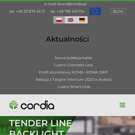
Przejdź
e-mail:
biuro@cordia.pl
do
tel.
+48 33 875 43 17
tel.
+48 795 149 714
BLOG
zawartości
Aktualności
Nowa kolekcja luster
Lustro Cosmetic Line
Profil aluminiowy ROMA i ROMA GRIP
Relacja z Targów Interzum 2023 w Kolonii
Lustro Smart Line
TENDER LINE
BACKLIGHT