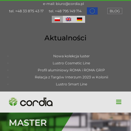
Przejdź
e-mail:
biuro@cordia.pl
do
tel.
+48 33 875 43 17
tel.
+48 795 149 714
BLOG
zawartości
Aktualności
Nowa kolekcja luster
Lustro Cosmetic Line
Profil aluminiowy ROMA i ROMA GRIP
Relacja z Targów Interzum 2023 w Kolonii
Lustro Smart Line
MASTER