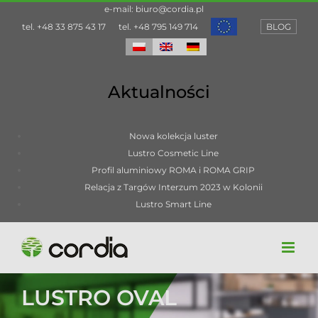
Przejdź
e-mail:
biuro@cordia.pl
do
tel.
+48 33 875 43 17
tel.
+48 795 149 714
BLOG
zawartości
Aktualności
Nowa kolekcja luster
Lustro Cosmetic Line
Profil aluminiowy ROMA i ROMA GRIP
Relacja z Targów Interzum 2023 w Kolonii
Lustro Smart Line
LUSTRO OVAL