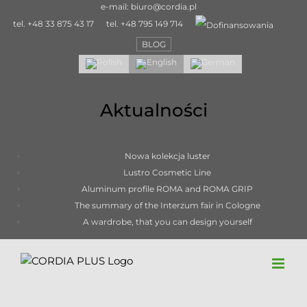
Skip
e-mail:
biuro@cordia.pl
to
tel.
+48 33 875 43 17
tel.
+48 795 149 714
content
BLOG
Aktualności
Nowa kolekcja luster
Lustro Cosmetic Line
Aluminum profile ROMA and ROMA GRIP
The summary of the Interzum fair in Cologne
A wardrobe, that you can design yourself