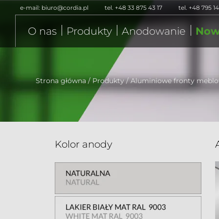
e-mail:
biuro@cordia.pl
tel.
+48 33 875 43 17
tel.
+48 795 14
O nas
Produkty
Anodowanie
Now
Strona główna
/
Produkty
/
Aluminiowe fronty mebl
Kolor anody