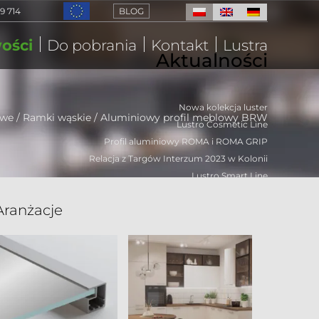
9 714
BLOG
ości
Do pobrania
Kontakt
Lustra
Aktualności
Nowa kolekcja luster
owe
/
Ramki wąskie
/
Aluminiowy profil meblowy BRW
Lustro Cosmetic Line
Profil aluminiowy ROMA i ROMA GRIP
Relacja z Targów Interzum 2023 w Kolonii
Lustro Smart Line
Aranżacje