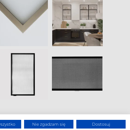
szystko
Nie zgadzam się
Dostosuj