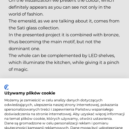
On the visualization we present the colour, which
definitely appears as you can see not only in the
world of fashion.
The emerald, as we are talking about it, comes from
the Sati glass collection.
In the presented project it is combined with bronze,
thus becoming the main motif, but not the
dominant one.
The whole can be complemented by LED shelves,
which illuminate the kitchen, while giving it a pinch
of magic.
5 June 2019
Używamy plików cookie
Możemy je zamieścić w celu analizy danych dotyczących
odwiedzających, ulepszenia naszej strony internetowej, pokazania
spersonalizowanych treści i zapewnienia Państwu wspaniałego
doświadczenia na stronie internetowej. Aby uzyskać więcej informacji
na temat plików cookie, których używamy, otwórz ustawienia.
Dane są gromadzone w celu personalizacji reklam i pomiaru
skuteczności kampanii reklamowych. Dane mogą być udostępniane