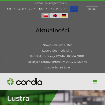
Przejdź
e-mail:
biuro@cordia.pl
do
tel.
+48 33 875 43 17
tel.
+48 795 149 714
BLOG
zawartości
Aktualności
Nowa kolekcja luster
Lustro Cosmetic Line
Profil aluminiowy ROMA i ROMA GRIP
Relacja z Targów Interzum 2023 w Kolonii
Lustro Smart Line
Lustra