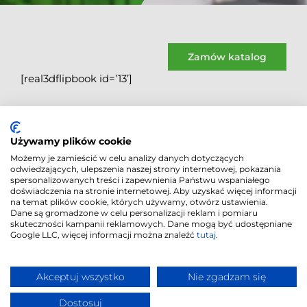
Zamów katalog
[real3dflipbook id=’13’]
Używamy plików cookie
Możemy je zamieścić w celu analizy danych dotyczących
odwiedzających, ulepszenia naszej strony internetowej, pokazania
spersonalizowanych treści i zapewnienia Państwu wspaniałego
doświadczenia na stronie internetowej. Aby uzyskać więcej informacji
na temat plików cookie, których używamy, otwórz ustawienia.
Dane są gromadzone w celu personalizacji reklam i pomiaru
skuteczności kampanii reklamowych. Dane mogą być udostępniane
Google LLC, więcej informacji można znaleźć
tutaj
.
Polityka Cookies
|
© 2018
-2026
|
Akceptuj wszystko
Nie zgadzam się
Polityka
"CORDIA PLUS" |
Prywatności
Realizacja
Dostosuj