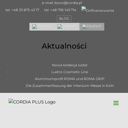
Skip
e-mail:
biuro@cordia.pl
to
tel.
+48 33 875 43 17
tel.
+48 795 149 714
content
BLOG
Aktualności
Nowa kolekcja luster
Lustro Cosmetic Line
Aluminiumprofil ROMA und ROMA GRIP
Die Zusammenfassung der Interzum-Messe in Köln
SHINE LINE