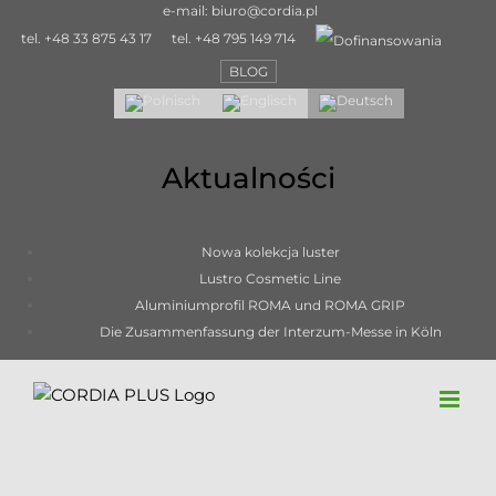
Skip
e-mail:
biuro@cordia.pl
to
tel.
+48 33 875 43 17
tel.
+48 795 149 714
content
BLOG
Aktualności
Nowa kolekcja luster
Lustro Cosmetic Line
Aluminiumprofil ROMA und ROMA GRIP
Die Zusammenfassung der Interzum-Messe in Köln
Möbelgriff aus