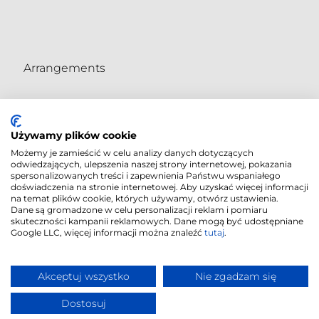
Arrangements
Używamy plików cookie
Możemy je zamieścić w celu analizy danych dotyczących
odwiedzających, ulepszenia naszej strony internetowej, pokazania
spersonalizowanych treści i zapewnienia Państwu wspaniałego
doświadczenia na stronie internetowej. Aby uzyskać więcej informacji
na temat plików cookie, których używamy, otwórz ustawienia.
Dane są gromadzone w celu personalizacji reklam i pomiaru
skuteczności kampanii reklamowych. Dane mogą być udostępniane
Google LLC, więcej informacji można znaleźć
tutaj
.
Cookies Policy
|
© 2018
-2026
|
Privacy Policy
"CORDIA PLUS" |
Realisation
Akceptuj wszystko
Nie zgadzam się
Proadax
Dostosuj