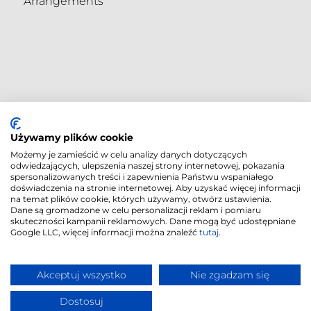
Arrangements
Używamy plików cookie
Możemy je zamieścić w celu analizy danych dotyczących
odwiedzających, ulepszenia naszej strony internetowej, pokazania
spersonalizowanych treści i zapewnienia Państwu wspaniałego
doświadczenia na stronie internetowej. Aby uzyskać więcej informacji
na temat plików cookie, których używamy, otwórz ustawienia.
Dane są gromadzone w celu personalizacji reklam i pomiaru
skuteczności kampanii reklamowych. Dane mogą być udostępniane
Google LLC, więcej informacji można znaleźć
tutaj
.
Cookies Policy
|
© 2018
-2026
|
Privacy Policy
"CORDIA PLUS" |
Realisation
Akceptuj wszystko
Nie zgadzam się
Proadax
Dostosuj