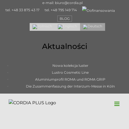
Skip
e-mail:
biuro@cordia.pl
to
tel.
+48 33 875 43 17
tel.
+48 795 149 714
content
BLOG
Aktualności
Nowa kolekcja luster
Lustro Cosmetic Line
Aluminiumprofil ROMA und ROMA GRIP
Die Zusammenfassung der Interzum-Messe in Köln
Möbelgriff aus