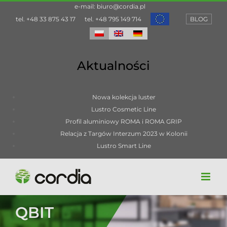
Przejdź
e-mail:
biuro@cordia.pl
do
tel.
+48 33 875 43 17
tel.
+48 795 149 714
BLOG
zawartości
Aktualności
Nowa kolekcja luster
Lustro Cosmetic Line
Profil aluminiowy ROMA i ROMA GRIP
Relacja z Targów Interzum 2023 w Kolonii
Lustro Smart Line
QBIT