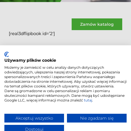
Zamów katalog
[real3dflipbook id=’2′]
Używamy plików cookie
Możemy je zamieścić w celu analizy danych dotyczących
odwiedzających, ulepszenia naszej strony internetowej, pokazania
spersonalizowanych treści i zapewnienia Państwu wspaniałego
doświadczenia na stronie internetowej. Aby uzyskać więcej informacji
na temat plików cookie, których używamy, otwórz ustawienia.
Dane są gromadzone w celu personalizacji reklam i pomiaru
skuteczności kampanii reklamowych. Dane mogą być udostępniane
Google LLC, więcej informacji można znaleźć
tutaj
.
Polityka Cookies
|
© 2018
-2026
|
Akceptuj wszystko
Nie zgadzam się
Polityka
"CORDIA PLUS" |
Prywatności
Realizacja
Dostosuj