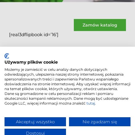
Zamów katalog
[real3dflipbook id=’16’]
Używamy plików cookie
Możemy je zamieścić w celu analizy danych dotyczących
odwiedzających, ulepszenia naszej strony internetowej, pokazania
spersonalizowanych treści i zapewnienia Państwu wspaniałego
doświadczenia na stronie internetowej. Aby uzyskać więcej informacji
na temat plików cookie, których używamy, otwórz ustawienia.
Dane są gromadzone w celu personalizacji reklam i pomiaru
skuteczności kampanii reklamowych. Dane mogą być udostępniane
Google LLC, więcej informacji można znaleźć
tutaj
.
Polityka Cookies
|
© 2018
-2026
|
Akceptuj wszystko
Nie zgadzam się
Polityka
"CORDIA PLUS" |
Prywatności
Realizacja
Dostosuj