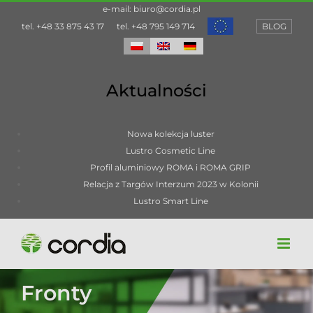
Przejdź
e-mail:
biuro@cordia.pl
do
tel.
+48 33 875 43 17
tel.
+48 795 149 714
BLOG
zawartości
Aktualności
Nowa kolekcja luster
Lustro Cosmetic Line
Profil aluminiowy ROMA i ROMA GRIP
Relacja z Targów Interzum 2023 w Kolonii
Lustro Smart Line
Fronty